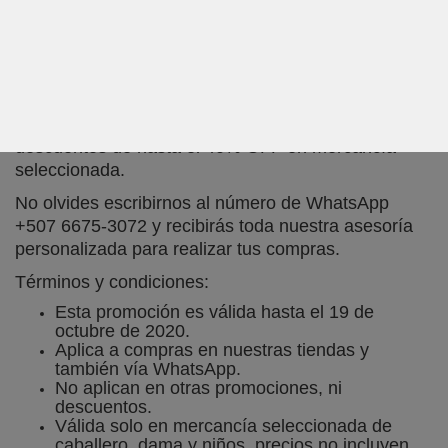
segundo par de Jeans en 70% OFF desde este 29
de septiembre hasta el 19 de octubre de 2020.
Con estos descuentos es imposible llevar solo un
par de Jeans.
Adicional tenemos ofertas en Levi’s® Kids con
descuentos de hasta el 40% OFF en mercancía
seleccionada.
No olvides escribirnos al número de WhatsApp
+507 6675-3072 y recibirás toda nuestra asesoría
personalizada para realizar tus compras.
Términos y condiciones:
Esta promoción es válida hasta el 19 de
octubre de 2020.
Aplica a compras en nuestras tiendas y
también vía WhatsApp.
No aplican en otras promociones, ni
descuentos.
Válida solo en mercancía seleccionada de
caballero, dama y niños, precios no incluyen